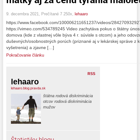
9. decembra 2021, Prečítané 7 250x,
lehaaro
https://www.facebook.com/100006211651237/videos/28427093292
https://vimeo.com/534789245 Video zachytáva pokus o štátny únos m
domova (kde z vlastnej vôle býva 4 r. súvisle s otcom) a jeho odov
duševných/osobnostných porúch (priznané aj v lekárskej správe z k
vyšetrenia) a zjavne […]
Pokračovanie článku
RSS
lehaaro
lehaaro.blog.pravda.sk
štátna rodová diskriminácia
otcov rodová diskriminácia
mužov
Štatistiky blogu