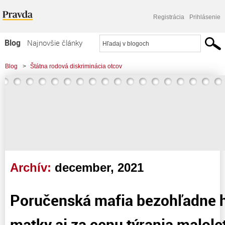
Registrácia
Prihlásenie
Blog
Najnovšie články
Najčítanejšie články
Blog
>
Štátna rodová diskriminácia otcov
Najkomentovanejšie články
>
Poručenská mafia bezohľadne háji záujem matky aj za cenu týrania
Zoznam blogov
maloletého dieťaťa
Komerčné blogy
Archív:
december, 2021
Poručenská mafia bezohľadne h
matky aj za cenu týrania malole