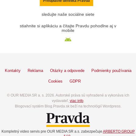
Predplatné denníka Pravda
sledujte naše sociálne siete
stiahnite si aplikáciu a čítajte Pravdu pohodlne aj v
mobile
Kontakty
Reklama
Otázky a odpovede
Podmienky používania
Cookies
GDPR
© OUR MEDIA SR a. s. 2026. Autorské práva sú vyhradené a vykonáva ich
vydavateľ,
viac info
.
Blogovací systém Blog.Pravda.sk beží na technológií Wordpress.
Kompletný video servis pre OUR MEDIA SR a.s. zabezpečuje
ARBERTO GROUP
s.r.o.
.